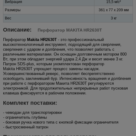
Вибрация
15,5 м/с²
Размеры
361 x 77 x 209 мм
Вес
3 кг
Описание:
Перфоратор MAKITA HR2630T
Перфоратор
Makita HR2630T
- это профессиональный
высокотехнологичный инструмент, подходящий для сверления,
сверления с ударом и долбления, что позволяет работать с
различными материалами. Он оснащен долговечным мотором 800
Вт, при этом обладает энергией удара 2,4 Дж и весит менее 3 кг.
Патрон SDS-plus, которым укомплектован перфоратор
Makita HR2630T упрощает процесс замены насадок.
Усовершенствованный реверс, позволяет беспрепятственно
освободить заклинивший бур. Интенсивность вращения и долбления
при работе с перфоратором Макита HR2630T регулируются
электроникой. Для продолжительных непрерывных работ пусковая
клавиша фиксируется в рабочем положении.
Комплект поставки:
- чемодан для транспортировки
- ограничитель глубины
- боковая ручка нового типа с кнопкой фиксации ограничителя
- быстросменный патрон