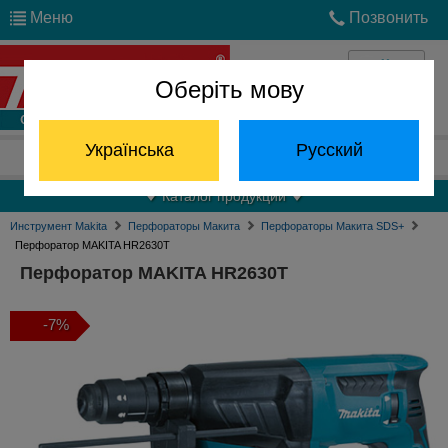
Меню
Позвонить
Оберіть мову
Войти
Українська
Русский
Отдел запчастей:
(068) 824-24-24
Каталог продукции
Инструмент Makita
Перфораторы Макита
Перфораторы Макита SDS+
Перфоратор MAKITA HR2630T
Перфоратор MAKITA HR2630T
-7%