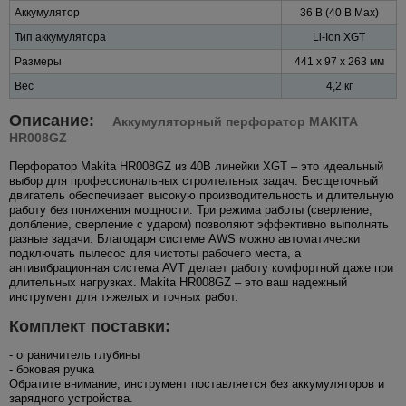
Аккумулятор
36 В (40 В Max)
Тип аккумулятора
Li-Ion XGT
Размеры
441 x 97 x 263 мм
Вес
4,2 кг
Описание:
Аккумуляторный перфоратор MAKITA
HR008GZ
Перфоратор Makita HR008GZ из 40В линейки XGT – это идеальный
выбор для профессиональных строительных задач. Бесщеточный
двигатель обеспечивает высокую производительность и длительную
работу без понижения мощности. Три режима работы (сверление,
долбление, сверление с ударом) позволяют эффективно выполнять
разные задачи. Благодаря системе AWS можно автоматически
подключать пылесос для чистоты рабочего места, а
антивибрационная система AVT делает работу комфортной даже при
длительных нагрузках. Makita HR008GZ – это ваш надежный
инструмент для тяжелых и точных работ.
Комплект поставки:
- ограничитель глубины
- боковая ручка
Обратите внимание, инструмент поставляется без аккумуляторов и
зарядного устройства.