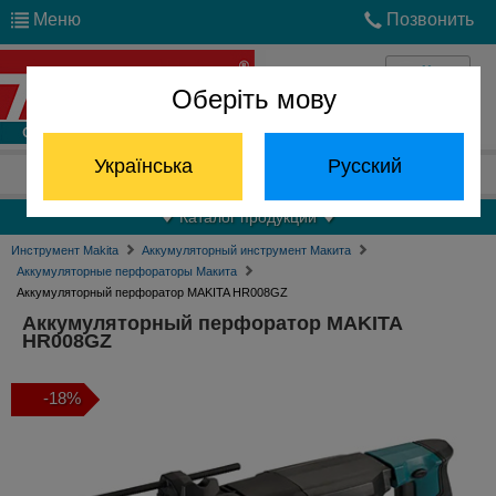
Меню
Позвонить
Оберіть мову
Войти
Українська
Русский
Отдел запчастей:
(068) 824-24-24
Каталог продукции
Инструмент Makita
Аккумуляторный инструмент Макита
Аккумуляторные перфораторы Макита
Аккумуляторный перфоратор MAKITA HR008GZ
Аккумуляторный перфоратор MAKITA
HR008GZ
-18%