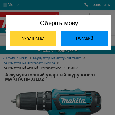
Меню
Позвонить
Оберіть мову
Войти
Українська
Русский
Отдел запчастей:
(068) 824-24-24
Каталог продукции
Инструмент Makita
Аккумуляторный инструмент Макита
Аккумуляторные шуруповерты Макита
Аккумуляторный ударный шуруповерт MAKITA HP331DZ
Аккумуляторный ударный шуруповерт
MAKITA HP331DZ