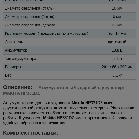
Диаметр сверления (сталь)
10 мм
Диаметр сверления (бетон)
8 мм
Диаметр сверления (дерево)
21 мм
Крутящий момент (твердый / мягкий материал)
30 / 14 Нм
Двигатель
щеточный
Аккумулятор
10,8 В
Тип аккумулятора
Li-Ion
Размеры
201 x 66 x 209 мм
Вес
1,1 кг
Описание:
Аккумуляторный ударный шуруповерт
MAKITA HP331DZ
Аккумуляторная дрель-шуруповерт
Makita HP331DZ
имеет
двухскоростной редуктор на металлических шестернях. Электронная
регулировка количества оборотов позволяет повысить точность
работы. Шуруповерт
Makita HP331DZ
имеет эргономичный корпус и
удобную обрезиненную рукоятку.
Комплект поставки: