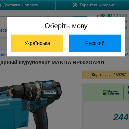
Доставка и оплата
Гарантия и сервис
(098)
924-24-24
(066)
204-24-24
Оберіть мову
(063)
824-24-24
A5030
HS7601
Обратный звонок
Українська
Русский
Отдел запчастей:
(068) 824-24-24
ный инструмент Макита
Аккумуляторные шуруповерты Макита
Аккумуляторный
дарный шуруповерт MAKITA HP002GA201
Код товара: 159287
24