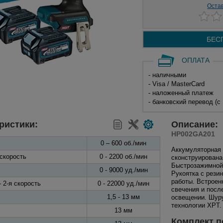
Оста
БЕС
ОПЛАТА
- наличными
- Visa / MasterCard
- наложенный платеж
- банковский перевод (с
ристики:
Описание:
HP002GA201
0 – 600 об./мин
Аккумуляторная
 скорость
0 - 2200 об./мин
сконструирована
Быстрозажимной 
0 - 9000 уд./мин
Рукоятка с рези
работы. Встроен
 2-я скорость
0 - 22000 уд./мин
свечения и посл
1,5 - 13 мм
освещении. Шуру
технологии XPT.
13 мм
Комплект п