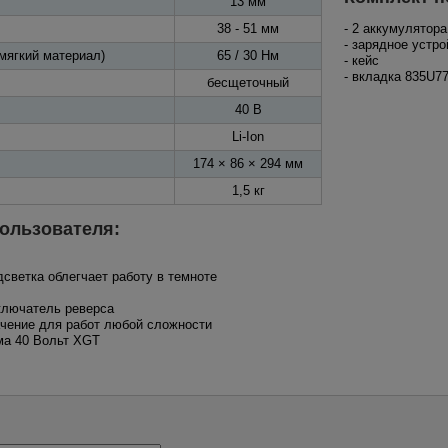
13 мм
38 - 51 мм
- 2 аккумулятор
- зарядное устр
мягкий материал)
65 / 30 Нм
- кейс
- вкладка 835U77
бесщеточный
40 В
Li-Ion
174 × 86 × 294 мм
1,5 кг
ользователя:
дсветка облегчает работу в темноте
ключатель реверса
ачение для работ любой сложности
ма 40 Вольт XGT