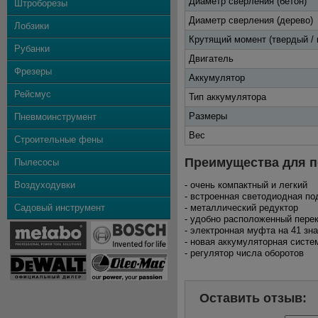
Диаметр сверления (бетон)
Штроборезы
Диаметр сверления (дерево)
Лобзики
Крутящий момент (твердый / 
Рубанки
Двигатель
Фрезеры
Аккумулятор
Рейсмус
Тип аккумулятора
Размеры
Пневмоинструмент
Вес
Строительные фены
Преимущества для п
Пылесосы
Воздуходувки
- очень компактный и легкий
- встроенная светодиодная по
Садовый инструмент
- металлический редуктор
- удобно расположенный пере
- электронная муфта на 41 зн
- новая аккумуляторная систе
- регулятор числа оборотов
Оставить отзыв: