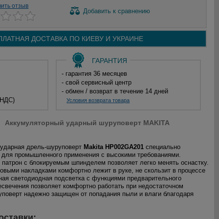
вить отзыв
Добавить
к сравнению
ПЛАТНАЯ ДОСТАВКА ПО
КИЕВУ И
УКРАИНЕ
ГАРАНТИЯ
- гарантия 36 месяцев
- свой сервисный центр
- обмен / возврат в течение 14 дней
 НДС)
Условия возврата товара
Аккумуляторный ударный шуруповерт MAKITA
 ударная дрель-шуруповерт
Makita HP002GA201
специально
 для промышленного применения с высокими требованиями.
патрон с блокируемым шпинделем позволяет легко менять оснастку.
новыми накладками комфортно лежит в руке, не скользит в процессе
ная светодиодная подсветка с функциями предварительного
есвечения позволяет комфортно работать при недостаточном
поверт надежно защищен от попадания пыли и влаги благодаря
оставки: