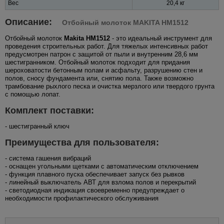
Вес
20,4 кг
Описание:
Отбойный молоток MAKITA HM1512
Отбойный молоток
Makita HM1512
- это идеальный инструмент для
проведения строительных работ. Для тяжелых интенсивных работ
предусмотрен патрон с защитой от пыли и внутренним 28,6 мм
шестигранником. Отбойный молоток подходит для придания
шероховатости бетонным полам и асфальту, разрушению стен и
полов, сносу фундамента или, снятию пола. Также возможно
трамбование рыхлого песка и очистка мерзлого или твердого грунта
с помощью лопат.
Комплект поставки:
- шестигранный ключ
Преимущества для пользователя:
- система гашения вибраций
- оснащен угольными щетками с автоматическим отключением
- функция плавного пуска обеспечивает запуск без рывков
- линейный выключатель АВТ для взлома полов и перекрытий
- светодиодная индикация своевременно предупреждает о
необходимости профилактического обслуживания