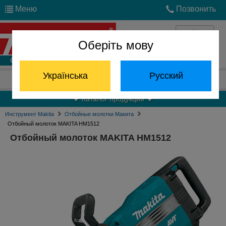
Меню
Позвонить
Оберіть мову
Войти
Українська
Русский
Отдел запчастей:
(068) 824-24-24
Каталог продукции
Инструмент Makita
Отбойные молотки Макита
Отбойный молоток MAKITA HM1512
Отбойный молоток MAKITA HM1512