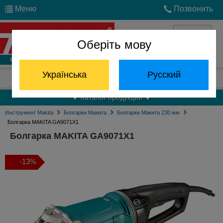
Меню
Позвонить
Оберіть мову
Войти
Українська
Русский
Отдел запчастей:
(068) 824-24-24
Каталог продукции
Инструмент Makita
Болгарки Макита
Болгарки Макита 230 мм
Болгарка MAKITA GA9071X1
Болгарка MAKITA GA9071X1
-13%