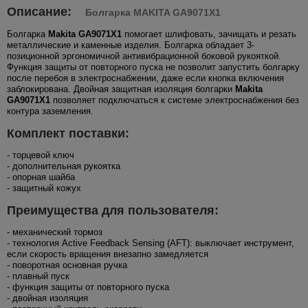
Описание:
Болгарка MAKITA GA9071X1
Болгарка
Makita GA9071X1
помогает шлифовать, зачищать и резать
металлические и каменные изделия. Болгарка обладает 3-
позиционной эргономичной антивибрационной боковой рукояткой.
Функция защиты от повторного пуска не позволит запустить болгарку
после перебоя в электроснабжении, даже если кнопка включения
заблокирована. Двойная защитная изоляция болгарки
Makita
GA9071X1
позволяет подключаться к системе электроснабжения без
контура заземления.
Комплект поставки:
- торцевой ключ
- дополнительная рукоятка
- опорная шайба
- защитный кожух
Преимущества для пользователя:
- механический тормоз
- технология Active Feedback Sensing (AFT): выключает инструмент,
если скорость вращения внезапно замедляется
- поворотная основная ручка
- плавный пуск
- функция защиты от повторного пуска
- двойная изоляция