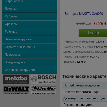
Штроборезы
Лобзики
Болгарка MAKITA GA9020
Рубанки
6 299
8 099
грн.
Фрезеры
Рейсмус
Купить
Пневмоинструмент
Потребляемая мощность:
2200 Вт
Строительные фены
Частота холостого хода:
6600 об./
Диаметр шлифовального диска:
23
Пылесосы
Резьба на шпинделе:
M14 x 2
Вибрация:
5,5 м/с²
Воздуходувки
Садовый инструмент
Технические характе
Потребляемая мощность
Частота холостого хода
Диаметр шлифовального дис
Резьба на шпинделе