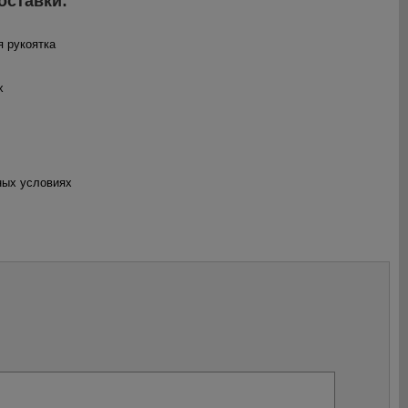
оставки:
я рукоятка
х
ных условиях