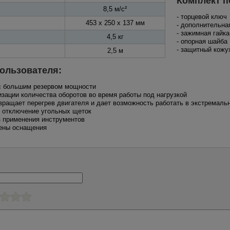
Комплект п
8,5 м/с²
- торцевой ключ
453 х 250 х 137 мм
- дополнительна
- зажимная гайка
4,5 кг
- опорная шайба
- защитный кожу
2,5 м
ользователя:
 с большим резервом мощности
изации количества оборотов во время работы под нагрузкой
твращает перегрев двигателя и дает возможность работать в экстремаль
 и отключение угольных щеток
з применения инструментов
мены оснащения