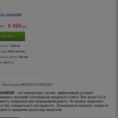
ITA GA9020RF
6 999
рн.
грн.
Купить
ность:
2200 Вт
хода:
6600 об./мин
ьного диска:
230 мм
е:
M14 x 2
Болгарка MAKITA GA9010C
 GA9010C
- это компактная, легкая, эффективная угловая
шина с высоким соотношение мощности и веса. Вес всего 4,5 кг
мость оператора при непрерывной работе. Установка защитного
ся без специального инструмента. Электронный контроль скорости
орость вращения диска под нагрузкой.