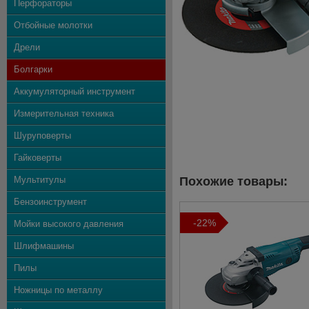
Перфораторы
Отбойные молотки
Дрели
Болгарки
Аккумуляторный инструмент
Измерительная техника
Шуруповерты
Гайковерты
Мультитулы
Похожие товары:
Бензоинструмент
-22%
Мойки высокого давления
Шлифмашины
Пилы
Ножницы по металлу