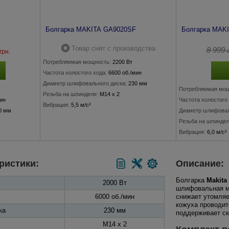
Болгарка MAKITA GA9020SF
Болгарка MAK
Товар снят с производства
8 999
г
грн.
Потребляемая мощность:
2200 Вт
Частота холостого хода:
6600 об./мин
Диаметр шлифовального диска:
230 мм
Потребляемая мощ
Резьба на шпинделе:
M14 x 2
мин
Частота холостого 
Вибрация:
5,5 м/с²
0 мм
Диаметр шлифовал
Резьба на шпиндел
Вибрация:
6,0 м/с²
ристики:
Описание:
Болгарка
Makita
2000 Вт
шлифовальная ма
6000 об./мин
снижает утомляе
кожуха проводит
ка
230 мм
поддерживает ск
M14 х 2