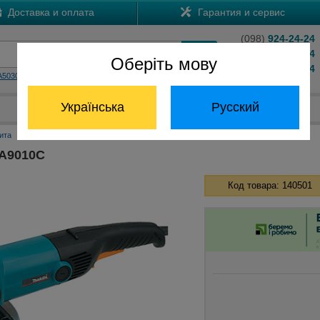
Доставка и оплата
Гарантия и сервис
(098)
924-24-24
(066)
204-24-24
Оберіть мову
(063)
824-24-24
A5030
HS7601
Обратный звонок
Українська
Русский
Отдел запчастей:
(068) 824-24-24
ита
Болгарки Макита 230 мм
Болгарка MAKITA GA9010C
GA9010C
Код товара: 140501