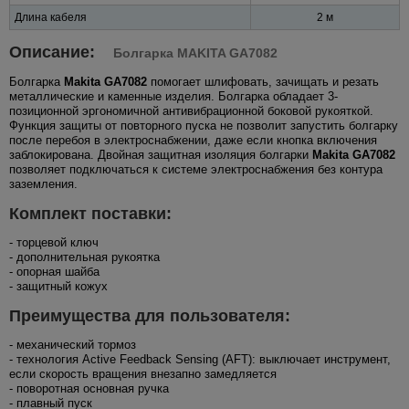
Длина кабеля
2 м
Описание:
Болгарка MAKITA GA7082
Болгарка
Makita GA7082
помогает шлифовать, зачищать и резать
металлические и каменные изделия. Болгарка обладает 3-
позиционной эргономичной антивибрационной боковой рукояткой.
Функция защиты от повторного пуска не позволит запустить болгарку
после перебоя в электроснабжении, даже если кнопка включения
заблокирована. Двойная защитная изоляция болгарки
Makita GA7082
позволяет подключаться к системе электроснабжения без контура
заземления.
Комплект поставки:
- торцевой ключ
- дополнительная рукоятка
- опорная шайба
- защитный кожух
Преимущества для пользователя:
- механический тормоз
- технология Active Feedback Sensing (AFT): выключает инструмент,
если скорость вращения внезапно замедляется
- поворотная основная ручка
- плавный пуск