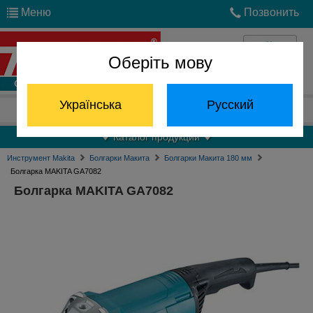
Меню
Позвонить
Оберіть мову
Войти
Українська
Русский
Отдел запчастей:
(068) 824-24-24
Каталог продукции
Инструмент Makita
Болгарки Макита
Болгарки Макита 180 мм
Болгарка MAKITA GA7082
Болгарка MAKITA GA7082