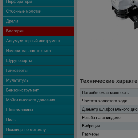
Перфораторы
Отбойные молотки
Дрели
Болгарки
Аккумуляторный инструмент
Измерительная техника
Шуруповерты
Гайковерты
Мультитулы
Технические характе
Бензоинструмент
Потребляемая мощность
Мойки высокого давления
Частота холостого хода
Диаметр шлифовального дис
Шлифмашины
Резьба на шпинделе
Пилы
Вибрация
Ножницы по металлу
Размеры