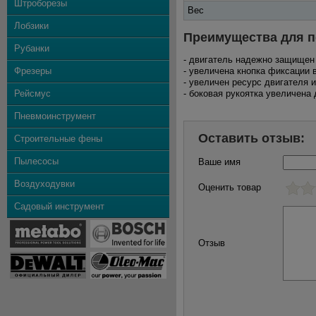
Штроборезы
Вес
Лобзики
Преимущества для п
Рубанки
- двигатель надежно защищен
Фрезеры
- увеличена кнопка фиксации 
- увеличен ресурс двигателя 
Рейсмус
- боковая рукоятка увеличена
Пневмоинструмент
Оставить отзыв:
Строительные фены
Пылесосы
Ваше имя
Воздуходувки
Оценить товар
Садовый инструмент
Отзыв