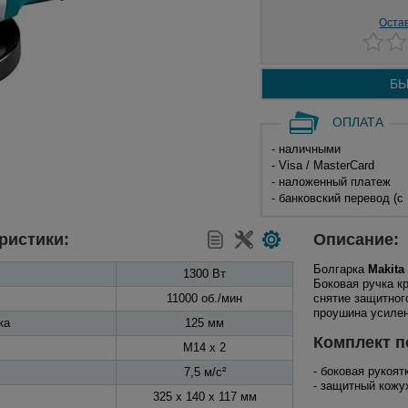
Оста
БЫ
ОПЛАТА
- наличными
- Visa / MasterCard
- наложенный платеж
- банковский перевод (с
ристики:
Описание:
Болгарка
Makita
1300 Вт
Боковая ручка к
11000 об./мин
снятие защитног
проушина усилен
ка
125 мм
Комплект п
M14 x 2
- боковая рукоят
7,5 м/с²
- защитный кожу
325 x 140 x 117 мм