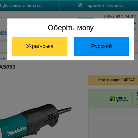
Доставка и оплата
Гарантия и сервис
(098)
924-24-24
(066)
204-24-24
Оберіть мову
(063)
824-24-24
A5030
HS7601
Обратный звонок
Українська
Русский
Отдел запчастей:
(068) 824-24-24
ита
Болгарки Макита 125 мм
Болгарка MAKITA GA5050
A5050
Код товара: 140247