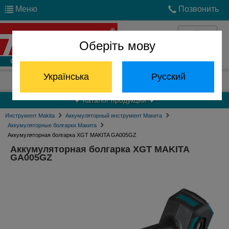
Меню
Позвонить
Оберіть мову
Войти
Українська
Русский
Отдел запчастей:
(068) 824-24-24
Каталог продукции
Инструмент Makita
Аккумуляторный инструмент Макита
Аккумуляторные болгарки Макита
Аккумуляторная болгарка XGT MAKITA GA005GZ
Аккумуляторная болгарка XGT MAKITA
GA005GZ