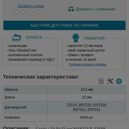
Оставить отзыв
Добавить
к сравнению
БЫСТРАЯ ДОСТАВКА ПО
УКРАИНЕ
ОПЛАТА
ГАРАНТИЯ
- наличными
- гарантия 12 месяцев
- Visa / MasterCard
- свой сервисный центр
- наложенный платеж
- обмен / возврат
- банковский перевод (с НДС)
в течение 14 дней
Условия возврата товара
Технические характеристики:
Ширина
10,5 мм
Длина
22 мм
T221D, BST220, DST220,
Для моделей
BST221, DST221
Комплект
5040 шт.
Описание:
Скобы 10,5х22 мм MAKITA F-32689