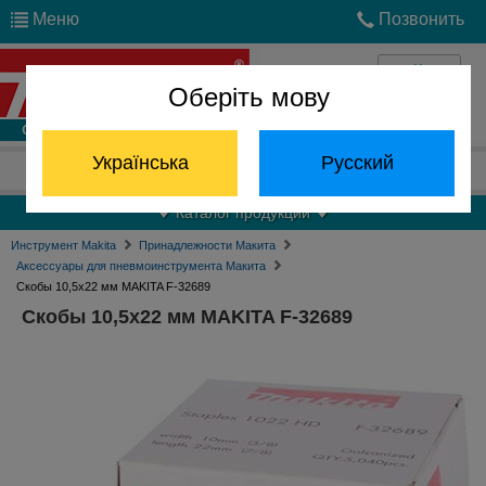
Меню
Позвонить
Оберіть мову
Войти
Українська
Русский
Отдел запчастей:
(068) 824-24-24
Каталог продукции
Инструмент Makita
Принадлежности Макита
Аксессуары для пневмоинструмента Макита
Скобы 10,5х22 мм MAKITA F-32689
Скобы 10,5х22 мм MAKITA F-32689