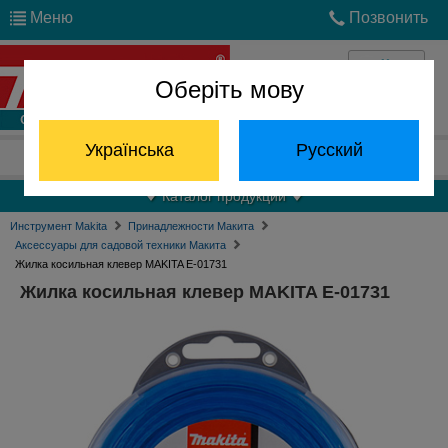
Меню
Позвонить
Оберіть мову
Войти
Українська
Русский
Отдел запчастей:
(068) 824-24-24
Каталог продукции
Инструмент Makita
Принадлежности Макита
Аксессуары для садовой техники Макита
Жилка косильная клевер MAKITA E-01731
Жилка косильная клевер MAKITA E-01731