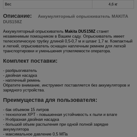
Вес
4,6 кг
Описание:
Аккумуляторный опрыскиватель MAKITA
DUS158Z
Аккумуляторный опрыскиватель
Makita DUS158Z
станет
незаменимым помощником в Вашем саду. Опрыскиватель имеет
телескопическую трубку длиной 0,5-0,7 м и шланг 1,7 м. Компактный
и легкий, опрыскиватель оснащен наплечным ремнем для легкой
транспортировки и уменьшения утомляемости оператора.
Комплект поставки:
- разбрызгиватель
- двойная насадка
- наплечный ремень
Обратите внимание, инструмент поставляется без аккумуляторов и
зарядного устройства.
Преимущества для пользователя:
- бак объемом 15 литров
- технология XPT - повышенная устойчивость к пыли и влаге
- H-образная двойная насадка
- большой объем распыления при одной полной зарядке
аккумулятора
- максимальное давление 0,5 МПа