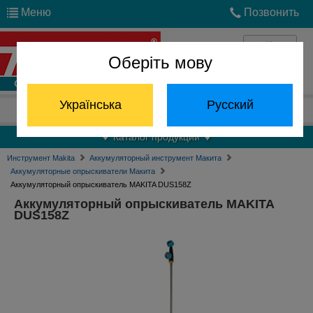
Меню
Позвонить
Оберіть мову
Войти
Українська
Русский
Отдел запчастей:
(068) 824-24-24
Каталог продукции
Инструмент Makita
Аккумуляторный инструмент Макита
Аккумуляторные опрыскиватели Макита
Аккумуляторный опрыскиватель MAKITA DUS158Z
Аккумуляторный опрыскиватель MAKITA
DUS158Z