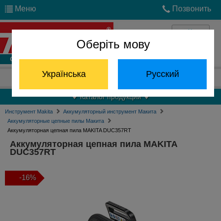
Меню
Позвонить
Оберіть мову
Войти
Українська
Русский
Отдел запчастей:
(068) 824-24-24
Каталог продукции
Инструмент Makita
Аккумуляторный инструмент Макита
Аккумуляторные цепные пилы Макита
Аккумуляторная цепная пила MAKITA DUC357RT
Аккумуляторная цепная пила MAKITA
DUC357RT
-16%