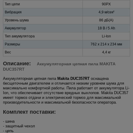
Тип цепи
90PX
Вибрация
4,9 м/сек²
Уровень шума
86 дБ(A)
Аккумулятор
18 В / 5 Ah
Тип аккумулятора
Li-Ion
Размеры
762 x 214 x 234 мм
Вес
4,4 кг
Описание:
Аккумуляторная цепная пила MAKITA
DUC357RT
Аккумуляторная цепная пила
Makita DUC357RT
оснащена
бесщеточным двигателем и отличается низким уровнем шума для
максимально комфортной работы. Пила работает от аккумулятора Li-
Ion, что обеспечивает отсутствие вредных выхлопов. Makita DUC357
имеет тормоз отдачи и электрический тормоз для максимальной
производительности и максимальной безопасности оператора.
Комплект поставки:
- шина
- защитный чехол
- цепь