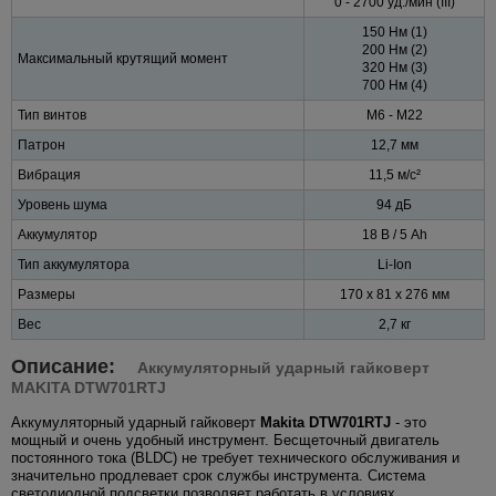
0 - 2700 уд./мин (III)
150 Нм (1)
200 Нм (2)
Максимальный крутящий момент
320 Нм (3)
700 Нм (4)
Тип винтов
M6 - M22
Патрон
12,7 мм
Вибрация
11,5 м/с²
Уровень шума
94 дБ
Аккумулятор
18 В / 5 Ah
Тип аккумулятора
Li-Ion
Размеры
170 x 81 x 276 мм
Вес
2,7 кг
Описание:
Аккумуляторный ударный гайковерт
MAKITA DTW701RTJ
Аккумуляторный ударный гайковерт
Makita DTW701RTJ
- это
мощный и очень удобный инструмент. Бесщеточный двигатель
постоянного тока (BLDC) не требует технического обслуживания и
значительно продлевает срок службы инструмента. Система
светодиодной подсветки позволяет работать в условиях