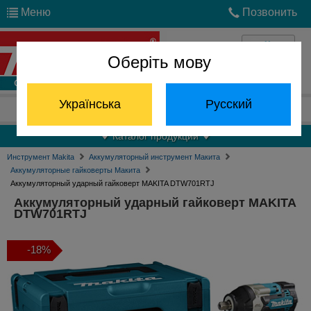
Меню
Позвонить
Оберіть мову
Войти
Українська
Русский
Отдел запчастей:
(068) 824-24-24
Каталог продукции
Инструмент Makita
Аккумуляторный инструмент Макита
Аккумуляторные гайковерты Макита
Аккумуляторный ударный гайковерт MAKITA DTW701RTJ
Аккумуляторный ударный гайковерт MAKITA
DTW701RTJ
-18%