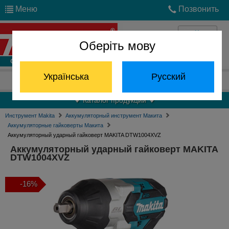
Меню
Позвонить
Оберіть мову
Войти
Українська
Русский
Отдел запчастей:
(068) 824-24-24
Каталог продукции
Инструмент Makita
Аккумуляторный инструмент Макита
Аккумуляторные гайковерты Макита
Аккумуляторный ударный гайковерт MAKITA DTW1004XVZ
Аккумуляторный ударный гайковерт MAKITA
DTW1004XVZ
-16%