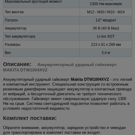
Максимальный крутящий момент
1300 Нм максимум
Тип винтов
M12 - M30 / M10 - M24
Патрон
1/2" квадрат
Аккумулятор
36 В (40 В Max)
Тип аккумулятора
Li-Ion XGT
Размеры
223 x 91 x 289 мм
Вес
3,4 кг
Описание:
Аккумуляторный ударный гайковерт
MAKITA DTW1004XVZ
Аккумуляторный ударный гайковерт
Makita DTW1004XVZ
- это легкий
и компактный инструмент. Специальная конструкция со встроенным
резиновым демпфером защищает аккумулятор и контактные провода
от вибраций, а бесщеточный двигатель не требует технического
обслуживания. Гайковерт имеет сверхвысокую ударную силу 1300
Нм на срыв. Система светодиодной подсветки позволяет работать в
условиях недостаточной видимости.
Комплект поставки:
Обратите внимание, аккумулятор, зарядное устройство и чемодан
для транспортировки в комплект поставки не входят.