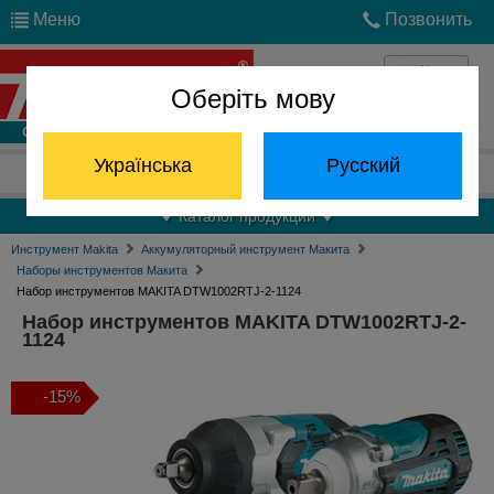
Меню
Позвонить
Оберіть мову
Войти
Українська
Русский
Отдел запчастей:
(068) 824-24-24
Каталог продукции
Инструмент Makita
Аккумуляторный инструмент Макита
Наборы инструментов Макита
Набор инструментов MAKITA DTW1002RTJ-2-1124
Набор инструментов MAKITA DTW1002RTJ-2-
1124
-15%