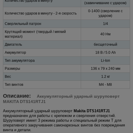
Количество ударов в минуту
(завинчивание с ударом)
0-1400 (сверление с
Количество ударов в минуту - 2-я скорость
ударом)
Сверлильный патрон
1/4
Крутящий момент (твердый / мягкий
40 Нм
материал)
Двигатель
бесщеточный
Аккумулятор
18 В / 5.0 Ah
Тип аккумулятора
Li-Ion
Размеры
136 x 79 x 240 мм
Вес
1.2 кг
Тип винтов
M4 - M8
Описание:
Аккумуляторный ударный шуруповерт
MAKITA DTS141RTJ1
Аккумуляторный ударный шуруповерт
Makita DTS141RTJ1
предназначен для работы с крепежом и сверления отверстий.
Шуруповерт имеет 3 режима работы и специальный режим T для
оперативного закручивания самонарезных винтов без повреждения
винта и детали.