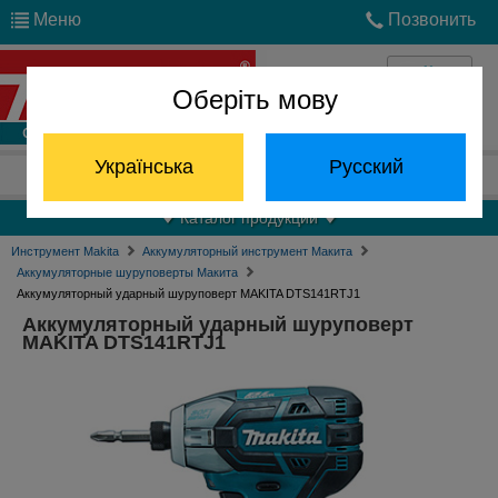
Меню
Позвонить
Оберіть мову
Войти
Українська
Русский
Отдел запчастей:
(068) 824-24-24
Каталог продукции
Инструмент Makita
Аккумуляторный инструмент Макита
Аккумуляторные шуруповерты Макита
Аккумуляторный ударный шуруповерт MAKITA DTS141RTJ1
Аккумуляторный ударный шуруповерт
MAKITA DTS141RTJ1