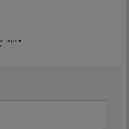
оля скорости
е