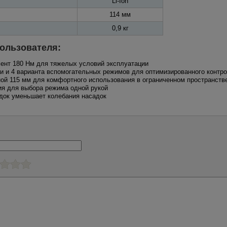
Li-Ion
114 мм
0,9 кг
ользователя:
ент 180 Нм для тяжелых условий эксплуатации
ти и 4 варианта вспомогательных режимов для оптимизированного контр
ной 115 мм для комфортного использования в ограниченном пространств
ия для выбора режима одной рукой
док уменьшает колебания насадок