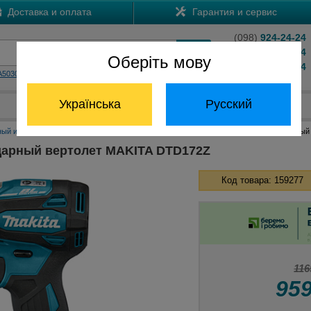
Доставка и оплата
Гарантия и сервис
(098)
924-24-24
(066)
204-24-24
Оберіть мову
(063)
824-24-24
A5030
HS7601
Обратный звонок
Українська
Русский
Отдел запчастей:
(068) 824-24-24
ный инструмент Макита
Аккумуляторные шуруповерты Макита
Аккумуляторный
арный вертолет MAKITA DTD172Z
Код товара: 159277
116
95