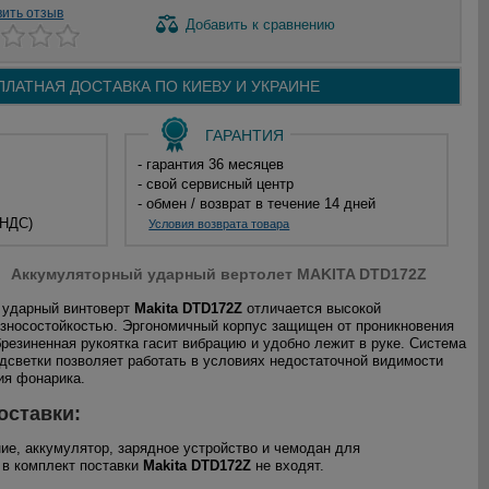
вить отзыв
Добавить
к сравнению
ПЛАТНАЯ ДОСТАВКА ПО
КИЕВУ И
УКРАИНЕ
ГАРАНТИЯ
- гарантия 36 месяцев
- свой сервисный центр
- обмен / возврат в течение 14 дней
 НДС)
Условия возврата товара
Аккумуляторный ударный вертолет MAKITA DTD172Z
 ударный винтоверт
Makita DTD172Z
отличается высокой
зносостойкостью. Эргономичный корпус защищен от проникновения
брезиненная рукоятка гасит вибрацию и удобно лежит в руке. Система
дсветки позволяет работать в условиях недостаточной видимости
ия фонарика.
оставки:
ие, аккумулятор, зарядное устройство и чемодан для
 в комплект поставки
Makita DTD172Z
не входят.