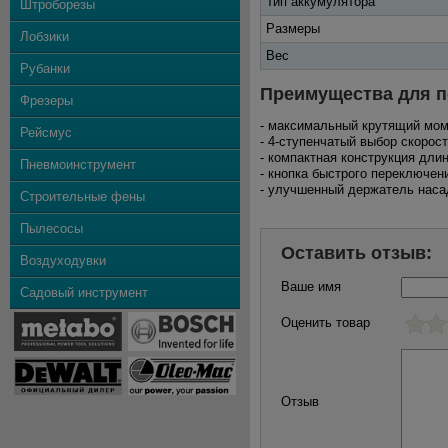
Тип аккумулятора
Штроборезы
Размеры
Лобзики
Вес
Рубанки
Преимущества для п
Фрезеры
- максимальный крутящий мом
Рейсмус
- 4-ступенчатый выбор скорос
- компактная конструкция дли
Пневмоинструмент
- кнопка быстрого переключен
- улучшенный держатель наса
Строительные фены
Пылесосы
Оставить отзыв:
Воздуходувки
Ваше имя
Садовый инструмент
Оценить товар
Отзыв