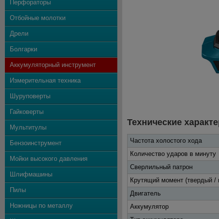
Перфораторы
Отбойные молотки
Дрели
Болгарки
Аккумуляторный инструмент
Измерительная техника
Шуруповерты
Гайковерты
Технические характе
Мультитулы
Частота холостого хода
Бензоинструмент
Количество ударов в минуту
Мойки высокого давления
Сверлильный патрон
Шлифмашины
Крутящий момент (твердый / 
Пилы
Двигатель
Ножницы по металлу
Аккумулятор