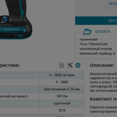
Оста
БЕС
ОПЛАТА
- наличными
- Visa / MasterCard
- наложенный платеж
- банковский перевод (с
ристики:
Описание:
Аккумуляторный
0 - 3600 об./мин
надежностью и и
0 - 3800
пыли и влаги. О
светодиодной по
Шестигранник 6,35 мм
без использован
мягкий материал)
180 Нм
Комплект п
щеточный
Обратите вниман
18 В
транспортировки