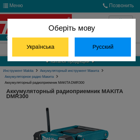
Меню
Позвонить
Оберіть мову
Войти
Українська
Русский
Отдел запчастей:
(068) 824-24-24
Каталог продукции
Инструмент Makita
Аккумуляторный инструмент Макита
Аккумуляторное радио Макита
Аккумуляторный радиоприемник MAKITA DMR300
Аккумуляторный радиоприемник MAKITA
DMR300