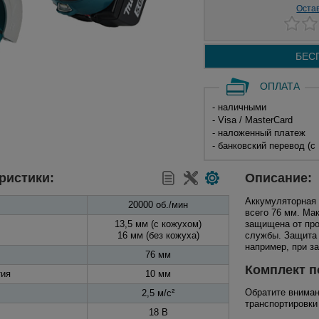
Оста
БЕС
ОПЛАТА
- наличными
- Visa / MasterCard
- наложенный платеж
- банковский перевод (с
ристики:
Описание:
Аккумуляторная
20000 об./мин
всего 76 мм. Ма
13,5 мм (с кожухом)
защищена от про
16 мм (без кожуха)
службы. Защита 
например, при з
76 мм
Комплект п
тия
10 мм
Обратите вниман
2,5 м/с²
транспортировки 
18 В