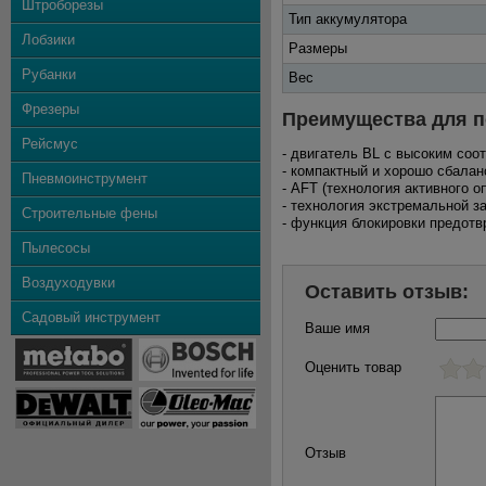
Штроборезы
Тип аккумулятора
Лобзики
Размеры
Рубанки
Вес
Фрезеры
Преимущества для п
Рейсмус
- двигатель BL с высоким соо
- компактный и хорошо сбала
Пневмоинструмент
- AFT (технология активного 
- технология экстремальной з
Строительные фены
- функция блокировки предот
Пылесосы
Воздуходувки
Оставить отзыв:
Садовый инструмент
Ваше имя
Оценить товар
Отзыв