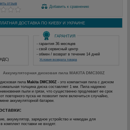
вить отзыв
Добавить
к сравнению
ПЛАТНАЯ ДОСТАВКА ПО
КИЕВУ И
УКРАИНЕ
ГАРАНТИЯ
- гарантия 36 месяцев
- свой сервисный центр
- обмен / возврат в течение 14 дней
 НДС)
Условия возврата товара
Аккумуляторная дисковая пила MAKITA DMC300Z
 дисковая пила
Makita DMC300Z
- это компактная пила с диском
ксимальная толщина диска составляет 1 мм. Пила надежно
никновения пыли и грязи, что существенно продлевает ее срок
от повторного пуска не позволит пиле включиться случайно,
амене аккумуляторной батареи.
оставки:
ие, аккумулятор, зарядное устройство и чемодан для
в комплект поставки не входят.