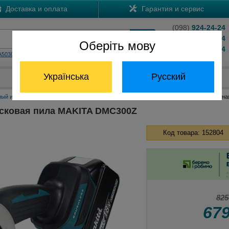
Доставка и оплата
Гарантия и сервис
(098)
924-24-24
(066)
204-24-24
Оберіть мову
(063)
824-24-24
A5030
HS7601
Обратный звонок
Українська
Русский
Отдел запчастей:
(068) 824-24-24
ный инструмент Макита
Аккумуляторные дисковые пилы Макита
Аккумуляторна
сковая пила MAKITA DMC300Z
Код товара: 152804
825
67