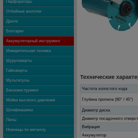
Перфораторы
Отбойные молотки
Дрели
Болгарки
Аккумуляторный инструмент
Измерительная техника
Шуруповерты
Гайковерты
Технические характе
Мультитулы
Частота холостого хода
Бензоинструмент
Глубина пропила (90° / 45°)
Мойки высокого давления
Шлифмашины
Диаметр диска
Диаметр посадочного отверс
Пилы
Вибрация
Ножницы по металлу
Аккумулятор