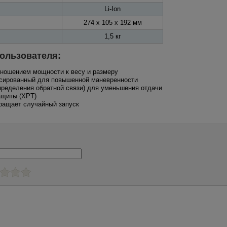
Li-Ion
274 x 105 x 192 мм
1,5 кг
ользователя:
тношением мощности к весу и размеру
нсированный для повышенной маневренности
определения обратной связи) для уменьшения отдачи
ащиты (XPT)
вращает случайный запуск