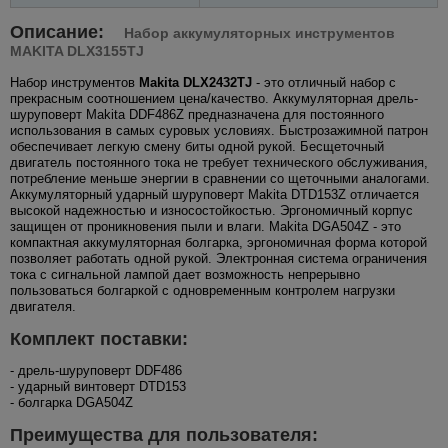
Описание:
Набор аккумуляторных инструментов
MAKITA DLX3155TJ
Набор инструментов
Makita DLX2432TJ
- это отличный набор с
прекрасным соотношением цена/качество. Аккумуляторная дрель-
шуруповерт Makita DDF486Z предназначена для постоянного
использования в самых суровых условиях. Быстрозажимной патрон
обеспечивает легкую смену биты одной рукой. Бесщеточный
двигатель постоянного тока не требует технического обслуживания,
потребление меньше энергии в сравнении со щеточными аналогами.
Аккумуляторный ударный шуруповерт Makita DTD153Z отличается
высокой надежностью и износостойкостью. Эргономичный корпус
защищен от проникновения пыли и влаги. Makita DGA504Z - это
компактная аккумуляторная болгарка, эргономичная форма которой
позволяет работать одной рукой. Электронная система ограничения
тока с сигнальной лампой дает возможность непрерывно
пользоваться болгаркой с одновременным контролем нагрузки
двигателя.
Комплект поставки:
- дрель-шуруповерт DDF486
- ударный винтоверт DTD153
- болгарка DGA504Z
Преимущества для пользователя: