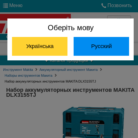
Меню
Позвонить
Оберіть мову
Войти
Українська
Русский
Отдел запчастей:
(068) 824-24-24
Каталог продукции
Инструмент Makita
Аккумуляторный инструмент Макита
Наборы инструментов Макита
Набор аккумуляторных инструментов MAKITA DLX3155TJ
Набор аккумуляторных инструментов MAKITA
DLX3155TJ