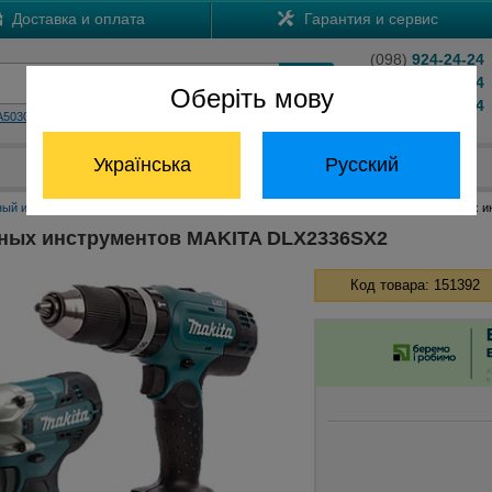
Доставка и оплата
Гарантия и сервис
(098)
924-24-24
(066)
204-24-24
Оберіть мову
(063)
824-24-24
A5030
HS7601
Обратный звонок
Українська
Русский
Отдел запчастей:
(068) 824-24-24
ный инструмент Макита
Наборы инструментов Макита
Набор аккумуляторных и
ных инструментов MAKITA DLX2336SX2
Код товара: 151392