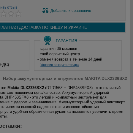
вить отзыв
Добавить
к сравнению
ПЛАТНАЯ ДОСТАВКА ПО
КИЕВУ И
УКРАИНЕ
ГАРАНТИЯ
- гарантия 36 месяцев
- свой сервисный центр
- обмен / возврат в течение 14 дней
 НДС)
Условия возврата товара
Набор аккумуляторных инструментов MAKITA DLX2336SX2
нтов
Makita DLX2336SX2
(DTD156Z + DHP453SFX8) - это отличный
ным соотношением цена/качество. Аккумуляторный ударный
ta DHP453SFX8 - это легкий и компактный инструмент для
ления с ударом и завинчивания. Аккумуляторный ударный винтоверт
отличается высокой надежностью и износостойкостью.
рпус и удобная обрезиненная рукоятка позволяют увеличить время
оты.
оставки: