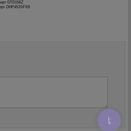
верт DTD156Z
верт DHP453SFX8
КНОПКА
ЗВ'ЯЗКУ