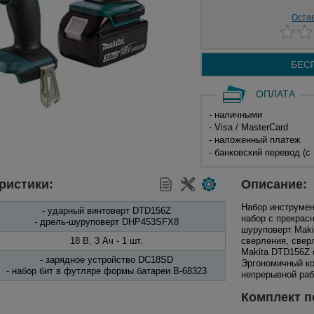
Оста
БЕС
ОПЛАТА
- наличными
- Visa / MasterCard
- наложенный платеж
- банковский перевод (с
ристики:
Описание:
Набор инструме
- ударный винтоверт DTD156Z
набор с прекрас
- дрель-шуруповерт DHP453SFX8
шуруповерт Maki
18 В, 3 Ач - 1 шт.
сверления, свер
Makita DTD156Z 
- зарядное устройство DC18SD
Эргономичный ко
- набор бит в футляре формы батареи B-68323
непрерывной раб
Комплект п