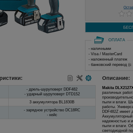
Оста
БЕС
ОПЛАТА
- наличными
- Visa / MasterCard
- наложенный платеж
- банковский перевод (с
ристики:
Описание:
Makita DLX2127
- дрель-шуруповерт DDF482
различных работ
- ударный шуруповерт DTD152
производительно
3 аккумулятора BL1830B
пыли и влаги. Ш
работы. Универс
- зарядное устройство DC18RC
DDF482Z имеет д
- кейс
Аккумуляторный 
надежностью и и
пыли и влаги. О
светодиодной по