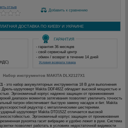
вить отзыв
Добавить
к сравнению
ПЛАТНАЯ ДОСТАВКА ПО
КИЕВУ И
УКРАИНЕ
ГАРАНТИЯ
- гарантия 36 месяцев
- свой сервисный центр
- обмен / возврат в течение 14 дней
 НДС)
Условия возврата товара
Набор инструментов MAKITA DLX2127X1
X1
- это набор аккумуляторных инструментов 18 В для выполнения
. Дрель-шуруповерт Makita DDF482Z обладает высокой мощностью и
стью. Эргономичный корпус надежно защищен от проникновения
ирокий диапазон моментов затягивания позволяет увеличить точность
альный патрон обеспечивает быструю замену насадок и бит. Makita
вухскоростной редуктор с металлическими шестернями.
ударный шуруповерт Makita DTD152Z отличается высокой
зносостойкостью. Эргономичный корпус защищен от проникновения
брезиненная рукоятка гасит вибрацию и удобно лежит в руке. Система
дсветки позволяет работать в условиях недостаточной видимости