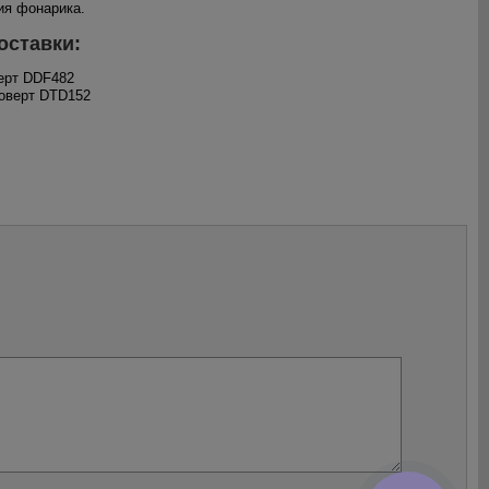
ия фонарика.
оставки:
ерт DDF482
оверт DTD152