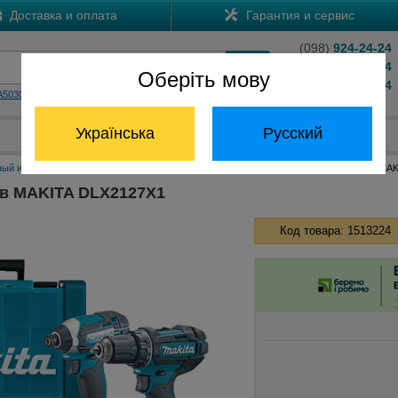
Доставка и оплата
Гарантия и сервис
(098)
924-24-24
(066)
204-24-24
Оберіть мову
(063)
824-24-24
A5030
HS7601
Обратный звонок
Українська
Русский
Отдел запчастей:
(068) 824-24-24
ный инструмент Макита
Наборы инструментов Макита
Набор инструментов MAK
в MAKITA DLX2127X1
Код товара: 1513224