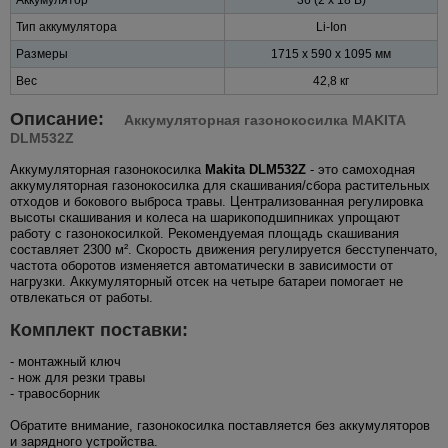
Тип аккумулятора
Li-Ion
Размеры
1715 x 590 x 1095 мм
Вес
42,8 кг
Описание:
Аккумуляторная газонокосилка MAKITA
DLM532Z
Аккумуляторная газонокосилка
Makita DLM532Z
- это самоходная
аккумуляторная газонокосилка для скашивания/сбора растительных
отходов и бокового выброса травы. Централизованная регулировка
высоты скашивания и колеса на шарикоподшипниках упрощают
работу с газонокосилкой. Рекомендуемая площадь скашивания
составляет 2300 м². Скорость движения регулируется бесступенчато,
частота оборотов изменяется автоматически в зависимости от
нагрузки. Аккумуляторный отсек на четыре батареи помогает не
отвлекаться от работы.
Комплект поставки:
- монтажный ключ
- нож для резки травы
- травосборник
Обратите внимание, газонокосилка поставляется без аккумуляторов
и зарядного устройства.