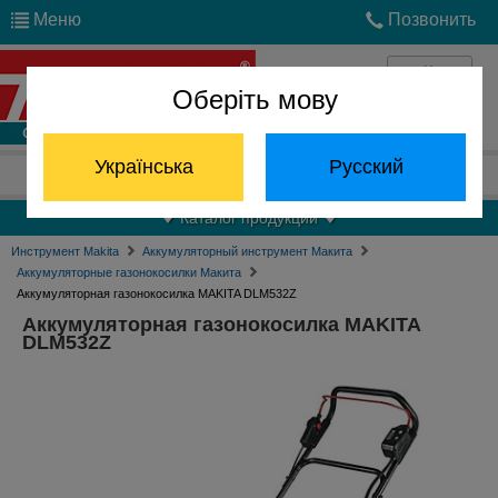
Меню
Позвонить
Оберіть мову
Войти
Українська
Русский
Отдел запчастей:
(068) 824-24-24
Каталог продукции
Инструмент Makita
Аккумуляторный инструмент Макита
Аккумуляторные газонокосилки Макита
Аккумуляторная газонокосилка MAKITA DLM532Z
Аккумуляторная газонокосилка MAKITA
DLM532Z