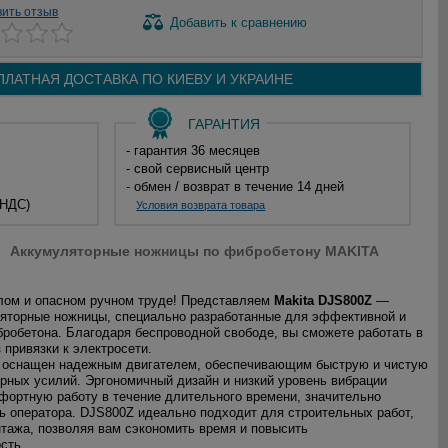
вить отзыв
Добавить
к сравнению
ПЛАТНАЯ ДОСТАВКА ПО
КИЕВУ И
УКРАИНЕ
ГАРАНТИЯ
- гарантия 36 месяцев
- свой сервисный центр
- обмен / возврат в течение 14 дней
 НДС)
Условия возврата товара
Аккумуляторные ножницы по фибробетону MAKITA
лом и опасном ручном труде! Представляем
Makita DJS800Z
—
яторные ножницы, специально разработанные для эффективной и
бробетона. Благодаря беспроводной свободе, вы сможете работать в
 привязки к электросети.
т оснащен надежным двигателем, обеспечивающим быструю и чистую
ерных усилий. Эргономичный дизайн и низкий уровень вибрации
фортную работу в течение длительного времени, значительно
ь оператора. DJS800Z идеально подходит для строительных работ,
тажа, позволяя вам сэкономить время и повысить
сть.