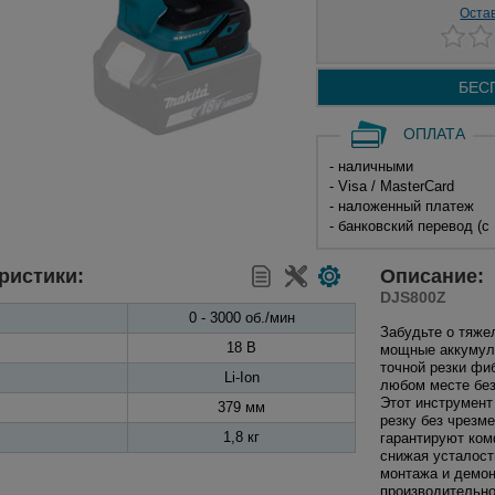
Оста
БЕС
ОПЛАТА
- наличными
- Visa / MasterCard
- наложенный платеж
- банковский перевод (с
ристики:
Описание:
DJS800Z
0 - 3000 об./мин
Забудьте о тяже
18 В
мощные аккумул
точной резки фи
Li-Ion
любом месте без
Этот инструмен
379 мм
резку без чрезм
1,8 кг
гарантируют ком
снижая усталост
монтажа и демон
производительно