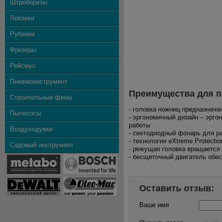
Штроборезы
Лобзики
Рубанки
Фрезеры
Рейсмус
Пневмоинструмент
Преимущества для п
Строительные фены
- головка ножниц предназначе
Пылесосы
- эргономичный дизайн – эрг
работы
Воздуходувки
- светодиодный фонарь для р
- технология eXtreme Protect
Садовый инструмент
- режущая головка вращается 
- бесщеточный двигатель обе
Оставить отзыв:
Ваше имя