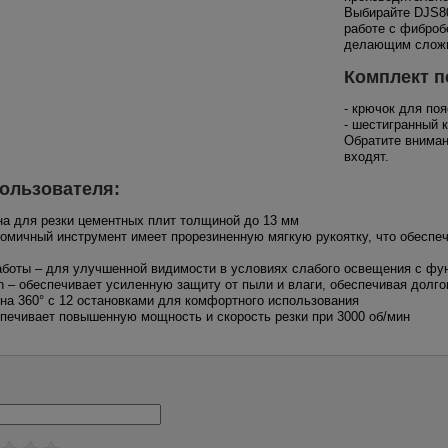
Выбирайте DJS80
работе с фиброб
делающим сложн
Комплект п
- крючок для поя
- шестигранный 
Обратите вниман
входят.
ользователя:
на для резки цементных плит толщиной до 13 мм
ономичный инструмент имеет прорезиненную мягкую рукоятку, что обесп
аботы – для улучшенной видимости в условиях слабого освещения с фу
ion – обеспечивает усиленную защиту от пыли и влаги, обеспечивая долг
на 360° с 12 остановками для комфортного использования
спечивает повышенную мощность и скорость резки при 3000 об/мин