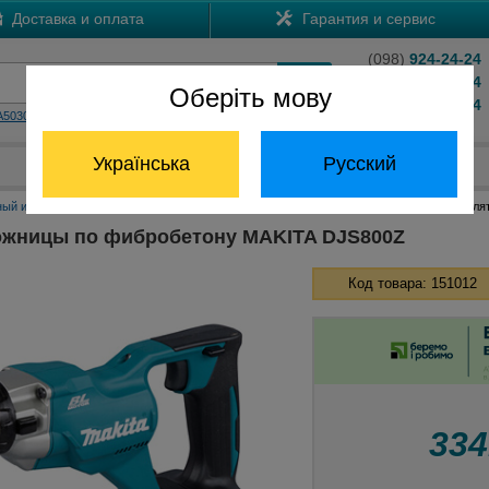
Доставка и оплата
Гарантия и сервис
(098)
924-24-24
(066)
204-24-24
Оберіть мову
(063)
824-24-24
A5030
HS7601
Обратный звонок
Українська
Русский
Отдел запчастей:
(068) 824-24-24
ный инструмент Макита
Аккумуляторные ножницы по металлу Макита
Аккумуля
ожницы по фибробетону MAKITA DJS800Z
Код товара: 151012
33