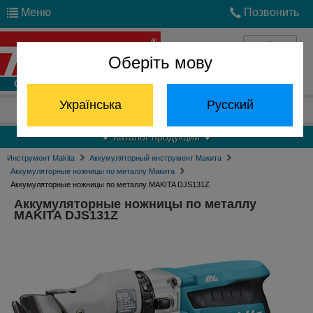
Меню
Позвонить
Оберіть мову
Войти
Українська
Русский
Отдел запчастей:
(068) 824-24-24
Каталог продукции
Инструмент Makita
Аккумуляторный инструмент Макита
Аккумуляторные ножницы по металлу Макита
Аккумуляторные ножницы по металлу MAKITA DJS131Z
Аккумуляторные ножницы по металлу
MAKITA DJS131Z