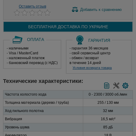
Оставить отзыв
Добавить
к сравнению
БЕСПЛАТНАЯ ДОСТАВКА ПО
УКРАИНЕ
ОПЛАТА
ГАРАНТИЯ
- наличными
- гарантия 36 месяцев
- Visa / MasterCard
- свой сервисный центр
- наложенный платеж
- обмен / возврат
- банковский перевод (с НДС)
в течение 14 дней
Условия возврата товара
Технические характеристики:
Частота холостого хода
0 - 2300 / 3000 об./мин
Толщина материала (дерево / труба)
255 / 130 мм
Ход пильного полотна
32 мм
Вибрация
16,5 м/с²
Уровень шума
85 дБ
Аккумулятор
18 В