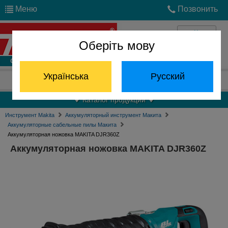
Меню
Позвонить
Оберіть мову
Войти
Українська
Русский
Отдел запчастей:
(068) 824-24-24
Каталог продукции
Инструмент Makita
Аккумуляторный инструмент Макита
Аккумуляторные сабельные пилы Макита
Аккумуляторная ножовка MAKITA DJR360Z
Аккумуляторная ножовка MAKITA DJR360Z