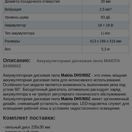
Диаметр посадочного отверстия
30 мм
Вибрация
2,5 м/с²
Уровень шума
93 дБ
Аккумулятор
18 + 18 В
Тип аккумулятора
Li-Ion
Размеры
413 x 196 x 316 мм
Вес
5,3 кг
Описание:
Аккумуляторная дисковая пила MAKITA
DHS900Z
Аккумуляторная дисковая пила
Makita DHS900Z
- это очень мощная
аккумуляторная дисковая пила для интенсивного использования.
Особенностью модели является возможность выполнения реза под
углом 60°. Бесщеточный двигатель оптимально расходует заряд
аккумулятора и не требует регулярного технического обслуживания.
Аккумуляторная дисковая пила
Makita DHS900Z
имеет эргономичный
дизайн, снижающий усталость оператора. LED-подсветка служит для
освещения рабочей зоны в условиях недостаточного освещения.
Комплект поставки:
- пильный диск 235х30 мм
- паралельный упор