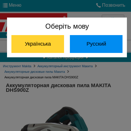
Меню
Позвонить
Оберіть мову
Войти
Українська
Русский
Отдел запчастей:
(068) 824-24-24
Каталог продукции
Инструмент Makita
Аккумуляторный инструмент Макита
Аккумуляторные дисковые пилы Макита
Аккумуляторная дисковая пила MAKITA DHS900Z
Аккумуляторная дисковая пила MAKITA
DHS900Z