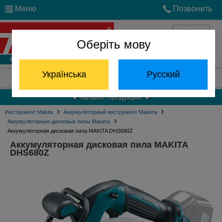
Меню
Позвонить
Оберіть мову
Войти
Українська
Русский
Отдел запчастей:
(068) 824-24-24
Каталог продукции
Инструмент Makita
Аккумуляторный инструмент Макита
Аккумуляторные дисковые пилы Макита
Аккумуляторная дисковая пила MAKITA DHS680Z
Аккумуляторная дисковая пила MAKITA
DHS680Z