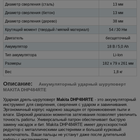
Диаметр сверления (сталь)
13 мм
Диаметр сверления (бетон)
13 мм
Диаметр сверления (дерево)
38 мм
Крутящий момент (твердый / мягкий материал)
54 / 30 Нм
Двигатель
бесщеточный
Аккумулятор
18 В / 5,0 Ah
Тип аккумулятора
Li-Ion
Размеры
182 x 79 x 261 мм
Вес
1,8 кг
Описание:
Аккумуляторный ударный шуруповерт
MAKITA DHP484RTE
Ударная дрель-шуруповерт
Makita DHP484RTE
- это аккумуляторный
инструмент для сверления, сверления с ударом и завинчивания.
Эргономичный корпус надежно защищен от проникновения пыли и
влаги. Широкий диапазон моментов затягивания позволяет увеличить
точность работы. Универсальный патрон обеспечивает быструю
замену насадок и бит. Makita DHP484RTE имеет двухскоростной
редуктор с металлическими шестернями и большой курковый
выключатель. Ваши пальцы не устанут даже после длительной
работы с инструментом.