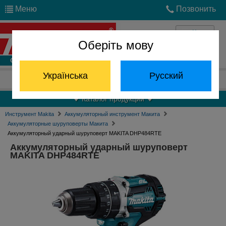
Меню
Позвонить
Оберіть мову
Войти
Українська
Русский
Отдел запчастей:
(068) 824-24-24
Каталог продукции
Инструмент Makita
Аккумуляторный инструмент Макита
Аккумуляторные шуруповерты Макита
Аккумуляторный ударный шуруповерт MAKITA DHP484RTE
Аккумуляторный ударный шуруповерт
MAKITA DHP484RTE