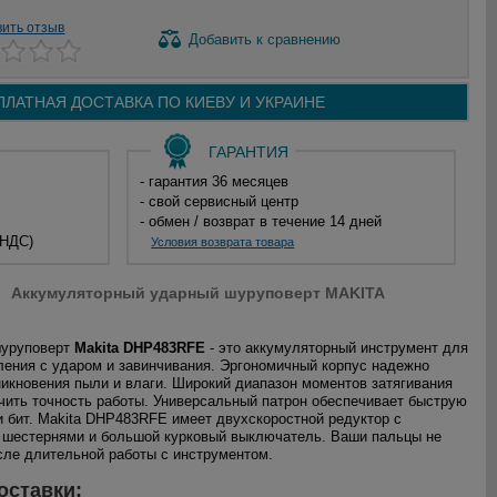
вить отзыв
Добавить
к сравнению
ПЛАТНАЯ ДОСТАВКА ПО
КИЕВУ И
УКРАИНЕ
ГАРАНТИЯ
- гарантия 36 месяцев
- свой сервисный центр
- обмен / возврат в течение 14 дней
 НДС)
Условия возврата товара
Аккумуляторный ударный шуруповерт MAKITA
шуруповерт
Makita DHP483RFE
- это аккумуляторный инструмент для
ления с ударом и завинчивания. Эргономичный корпус надежно
икновения пыли и влаги. Широкий диапазон моментов затягивания
чить точность работы. Универсальный патрон обеспечивает быструю
и бит. Makita DHP483RFE имеет двухскоростной редуктор с
 шестернями и большой курковый выключатель. Ваши пальцы не
сле длительной работы с инструментом.
оставки: