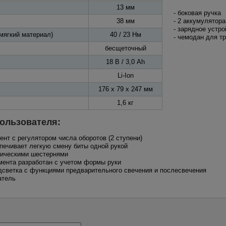
13 мм
- боковая ручка
38 мм
- 2 аккумулятора
- зарядное устро
мягкий материал)
40 / 23 Нм
- чемодан для т
бесщеточный
18 В / 3,0 Ah
Li-Ion
176 x 79 x 247 мм
1,6 кг
ользователя:
ент с регулятором числа оборотов (2 ступени)
печивает легкую смену биты одной рукой
лическими шестернями
мента разработан с учетом формы руки
дсветка с функциями предварительного свечения и послесвечения
атель