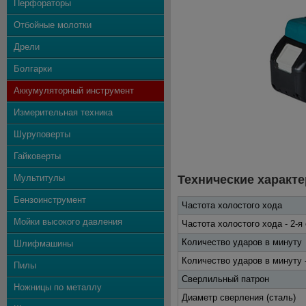
Перфораторы
Отбойные молотки
Дрели
Болгарки
Аккумуляторный инструмент
Измерительная техника
Шуруповерты
Гайковерты
Мультитулы
Технические характе
Бензоинструмент
Частота холостого хода
Мойки высокого давления
Частота холостого хода - 2-я
Количество ударов в минуту
Шлифмашины
Количество ударов в минуту -
Пилы
Сверлильный патрон
Ножницы по металлу
Диаметр сверления (сталь)