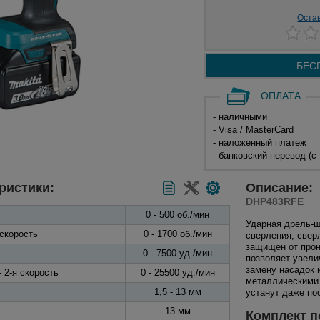
Оста
БЕС
ОПЛАТА
- наличными
- Visa / MasterCard
- наложенный платеж
- банковский перевод (с
ристики:
Описание:
DHP483RFE
0 - 500 об./мин
Ударная дрель-
 скорость
0 - 1700 об./мин
сверления, свер
защищен от прон
0 - 7500 уд./мин
позволяет увели
замену насадок 
 2-я скорость
0 - 25500 уд./мин
металлическими
1,5 - 13 мм
устанут даже по
13 мм
Комплект п