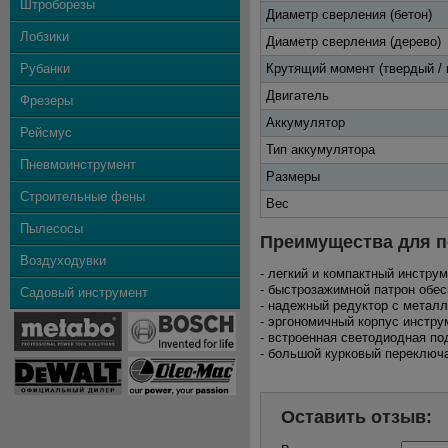
Штроборезы
Диаметр сверления (бетон)
Лобзики
Диаметр сверления (дерево)
Рубанки
Крутящий момент (твердый / 
Двигатель
Фрезеры
Аккумулятор
Рейсмус
Тип аккумулятора
Пневмоинструмент
Размеры
Строительные фены
Вес
Пылесосы
Преимущества для п
Воздуходувки
- легкий и компактный инструм
- быстрозажимной патрон обес
Садовый инструмент
- надежный редуктор с метал
- эргономичный корпус инстру
- встроенная светодиодная по
- большой курковый переключ
Оставить отзыв: