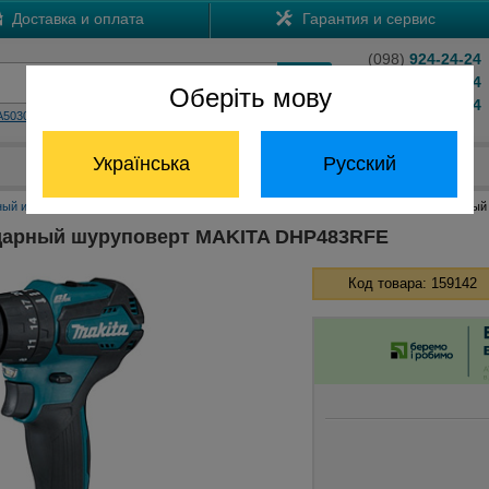
Доставка и оплата
Гарантия и сервис
(098)
924-24-24
(066)
204-24-24
Оберіть мову
(063)
824-24-24
A5030
HS7601
Обратный звонок
Українська
Русский
Отдел запчастей:
(068) 824-24-24
ный инструмент Макита
Аккумуляторные шуруповерты Макита
Аккумуляторный
дарный шуруповерт MAKITA DHP483RFE
Код товара: 159142