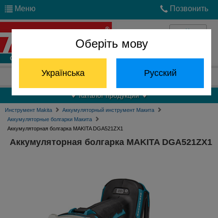
Меню
Позвонить
Оберіть мову
Войти
Українська
Русский
Отдел запчастей:
(068) 824-24-24
Каталог продукции
Инструмент Makita
Аккумуляторный инструмент Макита
Аккумуляторные болгарки Макита
Аккумуляторная болгарка MAKITA DGA521ZX1
Аккумуляторная болгарка MAKITA DGA521ZX1