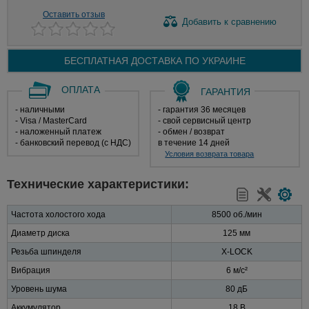
Оставить отзыв
Добавить
к сравнению
БЕСПЛАТНАЯ ДОСТАВКА ПО
УКРАИНЕ
ОПЛАТА
ГАРАНТИЯ
- наличными
- гарантия 36 месяцев
- Visa / MasterCard
- свой сервисный центр
- наложенный платеж
- обмен / возврат
- банковский перевод (с НДС)
в течение 14 дней
Условия возврата товара
Технические характеристики:
Частота холостого хода
8500 об./мин
Диаметр диска
125 мм
Резьба шпинделя
X-LOCK
Вибрация
6 м/с²
Уровень шума
80 дБ
Аккумулятор
18 В