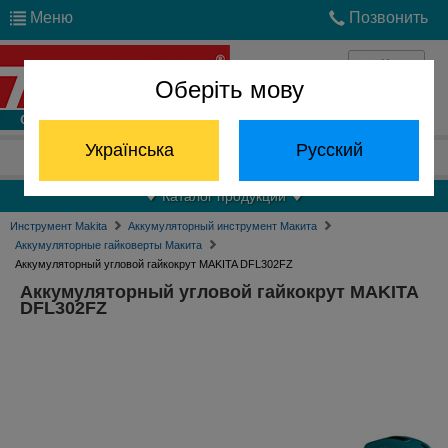
Меню
Позвонить
Оберіть мову
Войти
Українська
Русский
Отдел запчастей:
(068) 824-24-24
Каталог продукции
Инструмент Makita
Аккумуляторный инструмент Макита
Аккумуляторные гайковерты Макита
Аккумуляторный угловой гайкокрут MAKITA DFL302FZ
Аккумуляторный угловой гайкокрут MAKITA
DFL302FZ