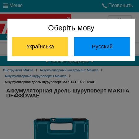
Меню
Позвонить
Оберіть мову
Войти
Українська
Русский
Отдел запчастей:
(068) 824-24-24
Каталог продукции
Инструмент Makita
Аккумуляторный инструмент Макита
Аккумуляторные шуруповерты Макита
Аккумуляторная дрель-шуруповерт MAKITA DF488DWAE
Аккумуляторная дрель-шуруповерт MAKITA
DF488DWAE