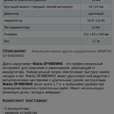
Крутящий момент (твердый / мягкий материал)
42 / 24 Нм
Двигатель
щеточный
Аккумулятор
18 В / 2,0 Ah
Тип аккумулятора
Li-Ion
Размеры
221 x 83 x 240 мм
Вес
1,7 кг
Описание:
Аккумуляторная дрель-шуруповерт MAKITA
DF488DWAE
Дрель-шуруповерт
Makita DF488DWAE
- это профессиональный
инструмент для сверления и завинчивания, работающий от
аккумулятора. Универсальный патрон обеспечивает быструю замену
насадок и бит. Makita DF488DWAE имеет двухскоростной редуктор с
металлическими шестернями с длительным сроком эксплуатации.
Makita DF488DWAE
весит всего 1,7 кг и необычайно удобная при
проведении ремонтно-строительных работ. Имеет нескользящую
резиновую ручку, гасящую вибрацию.
Комплект поставки:
- 2 аккумулятора
- зарядное устройство