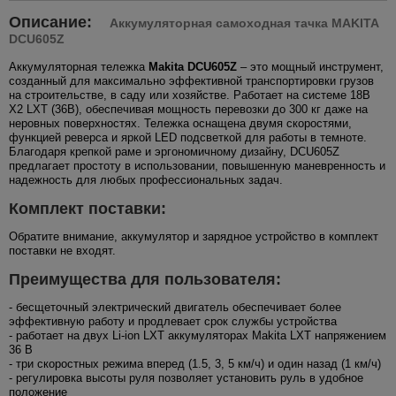
Описание:
Аккумуляторная самоходная тачка MAKITA
DCU605Z
Аккумуляторная тележка
Makita DCU605Z
– это мощный инструмент,
созданный для максимально эффективной транспортировки грузов
на строительстве, в саду или хозяйстве. Работает на системе 18В
X2 LXT (36В), обеспечивая мощность перевозки до 300 кг даже на
неровных поверхностях. Тележка оснащена двумя скоростями,
функцией реверса и яркой LED подсветкой для работы в темноте.
Благодаря крепкой раме и эргономичному дизайну, DCU605Z
предлагает простоту в использовании, повышенную маневренность и
надежность для любых профессиональных задач.
Комплект поставки:
Обратите внимание, аккумулятор и зарядное устройство в комплект
поставки не входят.
Преимущества для пользователя:
- бесщеточный электрический двигатель обеспечивает более
эффективную работу и продлевает срок службы устройства
- работает на двух Li-ion LXT аккумуляторах Makita LXT напряжением
36 В
- три скоростных режима вперед (1.5, 3, 5 км/ч) и один назад (1 км/ч)
- регулировка высоты руля позволяет установить руль в удобное
положение