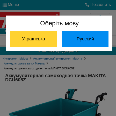
Меню
Позвонить
Оберіть мову
Войти
Українська
Русский
Отдел запчастей:
(068) 824-24-24
Каталог продукции
Инструмент Makita
Аккумуляторный инструмент Макита
Аккумуляторные тачки Макита
Аккумуляторная самоходная тачка MAKITA DCU605Z
Аккумуляторная самоходная тачка MAKITA
DCU605Z