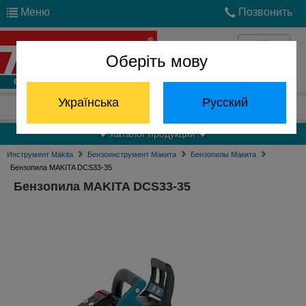
Меню
Позвонить
Оберіть мову
Войти
Українська
Русский
Отдел запчастей:
(068) 824-24-24
Каталог продукции
Инструмент Makita
Бензоинструмент Макита
Бензопилы Макита
Бензопила MAKITA DCS33-35
Бензопила MAKITA DCS33-35