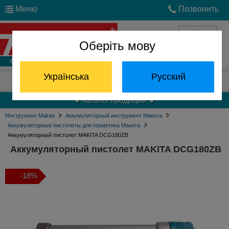
Меню
Позвонить
Оберіть мову
Войти
Українська
Русский
Отдел запчастей:
(068) 824-24-24
Каталог продукции
Инструмент Makita
Аккумуляторный инструмент Макита
Аккумуляторные пистолеты для герметика Макита
Аккумуляторный пистолет MAKITA DCG180ZB
Аккумуляторный пистолет MAKITA DCG180ZB
-18%