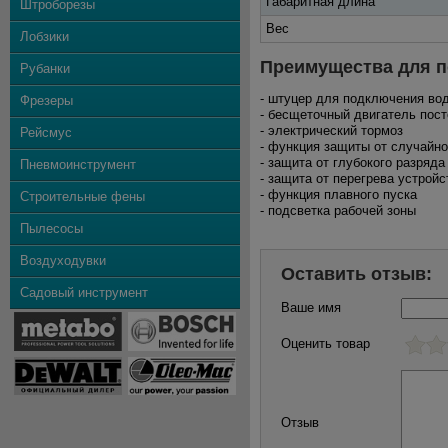
Габаритная длина
Штроборезы
Вес
Лобзики
Преимущества для п
Рубанки
- штуцер для подключения во
Фрезеры
- бесщеточный двигатель пост
- электрический тормоз
Рейсмус
- функция защиты от случайно
- защита от глубокого разряда
Пневмоинструмент
- защита от перегрева устрой
- функция плавного пуска
Строительные фены
- подсветка рабочей зоны
Пылесосы
Воздуходувки
Оставить отзыв:
Садовый инструмент
Ваше имя
Оценить товар
Отзыв