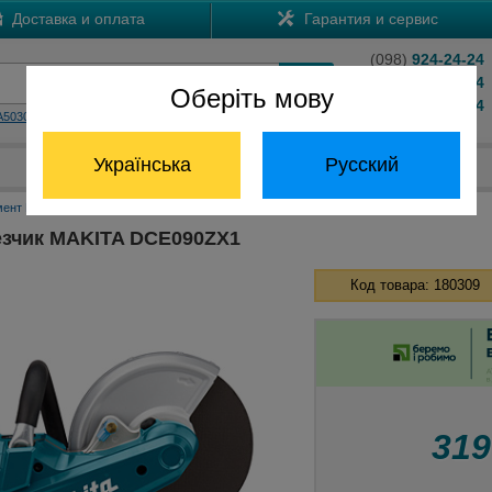
Доставка и оплата
Гарантия и сервис
(098)
924-24-24
(066)
204-24-24
Оберіть мову
(063)
824-24-24
A5030
HS7601
Обратный звонок
Українська
Русский
Отдел запчастей:
(068) 824-24-24
мент Макита
Бензорезы Макита
Аккумуляторный резчик MAKITA DCE090ZX1
зчик MAKITA DCE090ZX1
Код товара: 180309
31