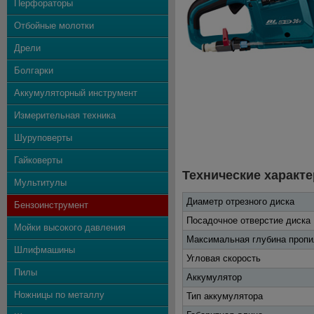
Перфораторы
Отбойные молотки
Дрели
Болгарки
Аккумуляторный инструмент
Измерительная техника
Шуруповерты
Гайковерты
Технические характе
Мультитулы
Диаметр отрезного диска
Бензоинструмент
Посадочное отверстие диска
Мойки высокого давления
Максимальная глубина пропи
Шлифмашины
Угловая скорость
Пилы
Аккумулятор
Ножницы по металлу
Тип аккумулятора