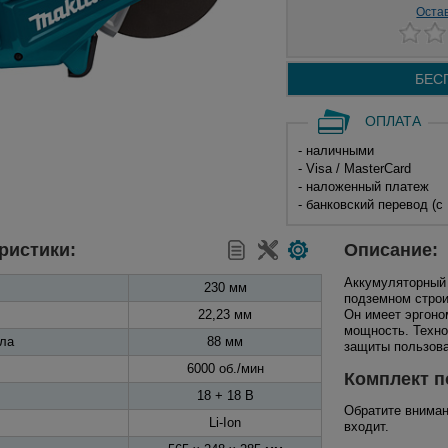
Оста
БЕС
ОПЛАТА
- наличными
- Visa / MasterCard
- наложенный платеж
- банковский перевод (с
ристики:
Описание:
Аккумуляторный
230 мм
подземном строи
22,23 мм
Он имеет эргоно
мощность. Техно
ла
88 мм
защиты пользова
6000 об./мин
Комплект п
18 + 18 В
Обратите вниман
Li-Ion
входит.