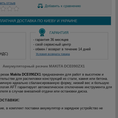
вить отзыв
Добавить
к сравнению
ПЛАТНАЯ ДОСТАВКА ПО
КИЕВУ И
УКРАИНЕ
ГАРАНТИЯ
- гарантия 36 месяцев
- свой сервисный центр
- обмен / возврат в течение 14 дней
 НДС)
Условия возврата товара
Аккумуляторный резчик MAKITA DCE090ZX1
 резак
Makita DCE090ZX1
предназначен для работ в высотном и
тельстве для распиловки конструкций из стали, камня или бетона.
мичную идеально сбалансированную форму, низкий вес и большую
логия AFT гарантирует автоматическое отключение инструмента для
теля в случае внезапной отдачи или остановки диска.
оставки:
ие, в комплект поставки аккумулятор и зарядное устройство не