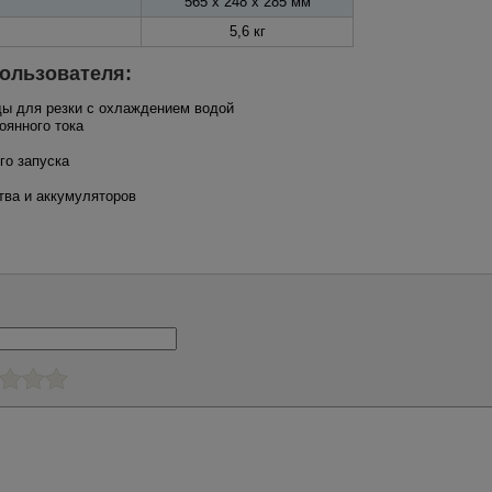
565 x 248 x 285 мм
5,6 кг
ользователя:
ды для резки с охлаждением водой
оянного тока
го запуска
ства и аккумуляторов