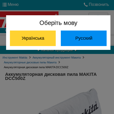
Меню
Позвонить
Оберіть мову
Войти
Українська
Русский
Отдел запчастей:
(068) 824-24-24
Каталог продукции
Инструмент Makita
Аккумуляторный инструмент Макита
Аккумуляторные дисковые пилы Макита
Аккумуляторная дисковая пила MAKITA DCC500Z
Аккумуляторная дисковая пила MAKITA
DCC500Z