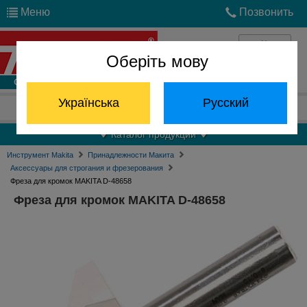
Меню
Позвонить
Оберіть мову
Войти
Українська
Русский
Отдел запчастей:
(068) 824-24-24
Каталог продукции
Инструмент Makita
Принадлежности Макита
Аксессуары для строгания и фрезерования
Фреза для кромок MAKITA D-48658
Фреза для кромок MAKITA D-48658