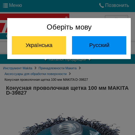
Меню
Позвонить
Оберіть мову
Войти
Українська
Русский
Отдел запчастей:
(068) 824-24-24
Каталог продукции
Инструмент Makita
Принадлежности Макита
Аксессуары для обработки поверхности
Конусная проволочная щетка 100 мм MAKITA D-39827
Конусная проволочная щетка 100 мм MAKITA
D-39827