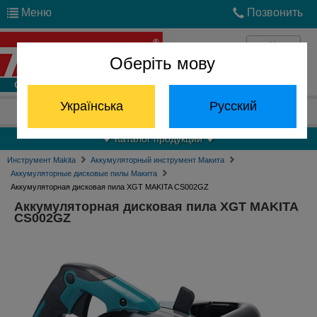
Меню
Позвонить
Оберіть мову
Войти
Українська
Русский
Отдел запчастей:
(068) 824-24-24
Каталог продукции
Инструмент Makita
Аккумуляторный инструмент Макита
Аккумуляторные дисковые пилы Макита
Аккумуляторная дисковая пила XGT MAKITA CS002GZ
Аккумуляторная дисковая пила XGT MAKITA
CS002GZ