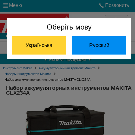
Меню
Позвонить
Оберіть мову
Войти
Українська
Русский
Отдел запчастей:
(068) 824-24-24
Каталог продукции
Инструмент Makita
Аккумуляторный инструмент Макита
Наборы инструментов Макита
Набор аккумуляторных инструментов MAKITA CLX234A
Набор аккумуляторных инструментов MAKITA
CLX234A