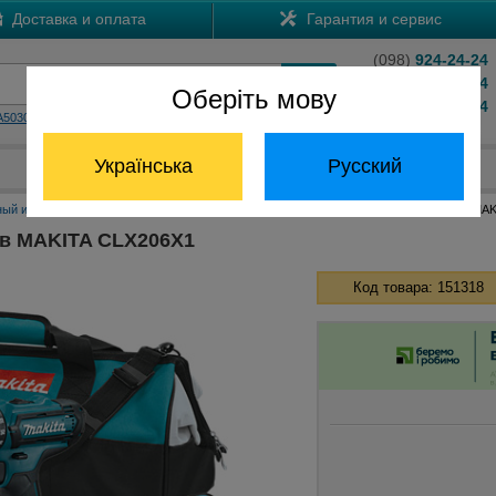
Доставка и оплата
Гарантия и сервис
(098)
924-24-24
(066)
204-24-24
Оберіть мову
(063)
824-24-24
A5030
HS7601
Обратный звонок
Українська
Русский
Отдел запчастей:
(068) 824-24-24
ный инструмент Макита
Наборы инструментов Макита
Набор инструментов MAK
в MAKITA CLX206X1
Код товара: 151318