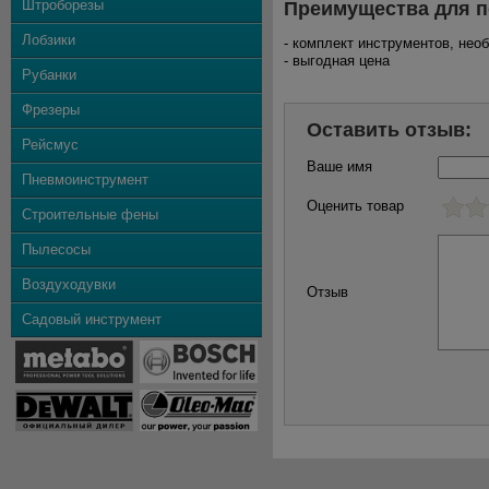
Штроборезы
Преимущества для п
Лобзики
- комплект инструментов, не
- выгодная цена
Рубанки
Фрезеры
Оставить отзыв:
Рейсмус
Ваше имя
Пневмоинструмент
Оценить товар
Строительные фены
Пылесосы
Воздуходувки
Отзыв
Садовый инструмент