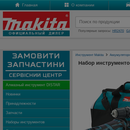
Главная
О компании
Популярные запросы:
HR2470
G
Инструмент Makita
Аккумулятор
Набор инструменто
Алмазный инструмент DISTAR
Новинки
Принадлежности
Запчасти
Наборы инструментов