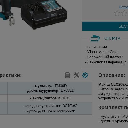
Оста
БЕС
ОПЛАТА
- наличными
- Visa / MasterCard
- наложенный платеж
- банковский перевод (с
ристики:
Описание:
Makita CLX206X
- мультитул TM30D
бытовых задач п
- дрель-шуруповерт DF331D
аккумуляторная 
2 аккумулятора BL1015
устройство к ни
- зарядное устройство DC10WC
Комплект п
- сумка для транспортировки
- мультитул TM
- дрель-шурупов