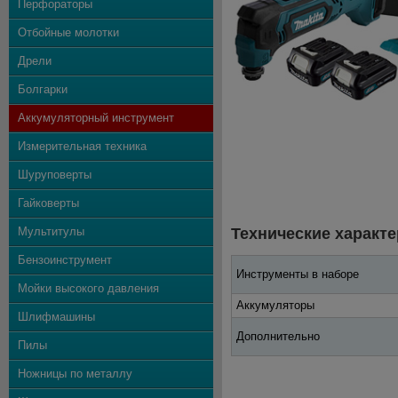
Перфораторы
Отбойные молотки
Дрели
Болгарки
Аккумуляторный инструмент
Измерительная техника
Шуруповерты
Гайковерты
Мультитулы
Технические характе
Бензоинструмент
Инструменты в наборе
Мойки высокого давления
Аккумуляторы
Шлифмашины
Дополнительно
Пилы
Ножницы по металлу