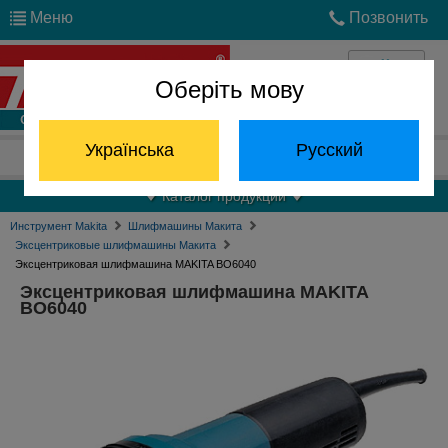
Меню
Позвонить
Оберіть мову
Войти
Українська
Русский
Отдел запчастей:
(068) 824-24-24
Каталог продукции
Инструмент Makita
Шлифмашины Макита
Эксцентриковые шлифмашины Макита
Эксцентриковая шлифмашина MAKITA BO6040
Эксцентриковая шлифмашина MAKITA
BO6040