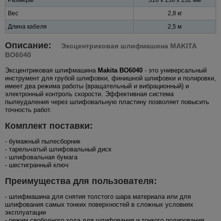
Вес
2,8 кг
Длина кабеля
2,5 м
Описание:
Эксцентриковая шлифмашина MAKITA
BO6040
Эксцентриковая шлифмашина
Makita BO6040
- это универсальный
инструмент для грубой шлифовки, финишной шлифовки и полировки,
имеет два режима работы (вращательный и вибрационный) и
электронный контроль скорости. Эффективная система
пылеудаления через шлифовальную пластину позволяет повысить
точность работ.
Комплект поставки:
- бумажный пылесборник
- тарельчатый шлифовальный диск
- шлифовальная бумага
- шестигранный ключ
Преимущества для пользователя:
- шлифмашина для снятия толстого шара материала или для
шлифования самых тонких поверхностей в сложных условиях
эксплуатации
- режим свободного хода для шлифования и тонкого полирования