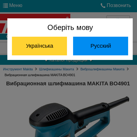
Меню
Позвонить
Оберіть мову
Войти
Українська
Русский
Отдел запчастей:
(068) 824-24-24
Каталог продукции
Инструмент Makita
Шлифмашины Макита
Виброшлифмашины Макита
Вибрационная шлифмашина MAKITA BO4901
Вибрационная шлифмашина MAKITA BO4901