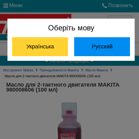
Меню
Позвонить
Оберіть мову
Войти
Українська
Русский
Отдел запчастей:
(068) 824-24-24
Каталог продукции
Инструмент Makita
Принадлежности Макита
Масло Макита
Масло для 2-тактного двигателя MAKITA 980008606 (100 мл)
Масло для 2-тактного двигателя MAKITA
980008606 (100 мл)