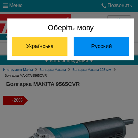
Меню
Позвонить
Оберіть мову
Войти
Українська
Русский
Отдел запчастей:
(068) 824-24-24
Каталог продукции
Инструмент Makita
Болгарки Макита
Болгарки Макита 125 мм
Болгарка MAKITA 9565CVR
Болгарка MAKITA 9565CVR
-20%