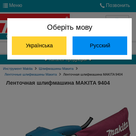
Меню
Позвонить
Оберіть мову
Войти
Українська
Русский
Отдел запчастей:
(068) 824-24-24
Каталог продукции
Инструмент Makita
Шлифмашины Макита
Ленточные шлифмашины Макита
Ленточная шлифмашина MAKITA 9404
Ленточная шлифмашина MAKITA 9404